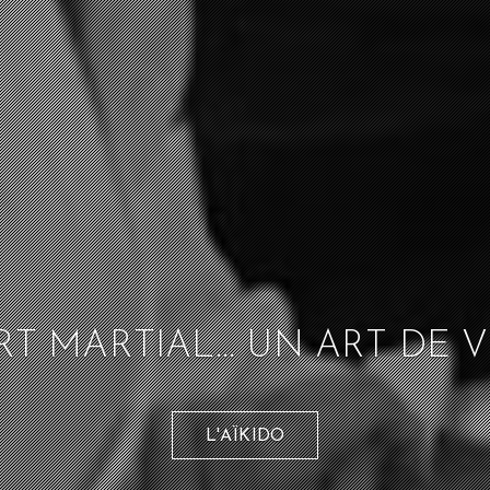
T MARTIAL... UN ART DE VI
L'AÏKIDO