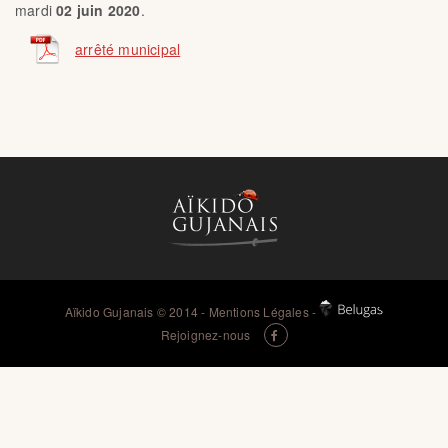
mardi
02 juin 2020
.
arrêté municipal
Aïkido Gujanais
© 2014 -
Mentions Légales
-
Rejoignez-nous