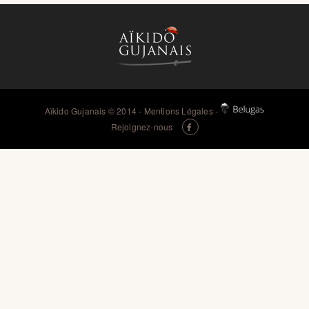
Aïkido Gujanais
© 2014 -
Mentions Légales
-
Rejoignez-nous