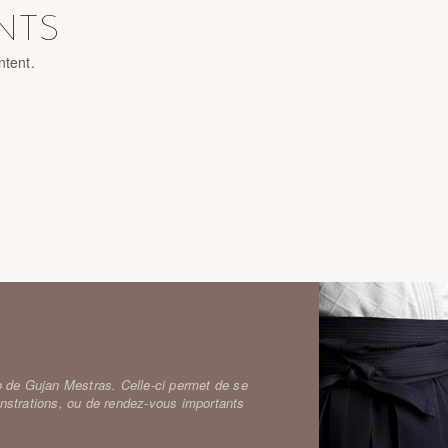
NTS
ntent.
do de Gujan Mestras. Celle-ci permet de se
onstrations, ou de rendez-vous importants