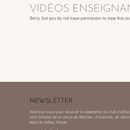
VIDÉOS ENSEIGNA
Sorry, but you do not have permission to view this co
NEWSLETTER
Inscrivez-vous pour recevoir la newsletter du club d’aïki
tenir informé de la venue de Maîtres, d’interclub, de dém
dans le millieu Aïkido.